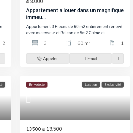
₪ 9.000
Appartement a louer dans un magnifique
immeu...
me
Appartement 3 Pieces de 60 m2 entièrement rénové
avec ascenseur et Balcon de 5m2 Calme et
...
2
2
3
60 m
1
Appeler
Email
té
En vedette
Location
Exclusivité
₪ 13.500
13500