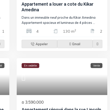
Appartement a louer a cote du Kikar
Amedina
s
Dans un immeuble neuf proche du Kikar Amedina
Appartement spacieux et lumineux de 4 pièces
...
2
1
4
130 m
2
Appeler
Email
té
En vedette
Vente
₪ 3.590.000
ne
Appartement rénové dans la rue Lincoln