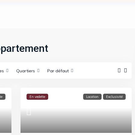
Appartement
les
Quartiers
Par défaut
te
En vedette
Location
Exclusivité