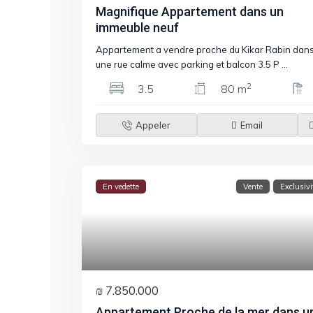
Magnifique Appartement dans un
immeuble neuf
Appartement a vendre proche du Kikar Rabin dan
une rue calme avec parking et balcon 3.5 P
...
2
3.5
80 m
Appeler
Email
En vedette
Vente
Exclusivi
₪ 7.850.000
Appartement Proche de la mer dans u