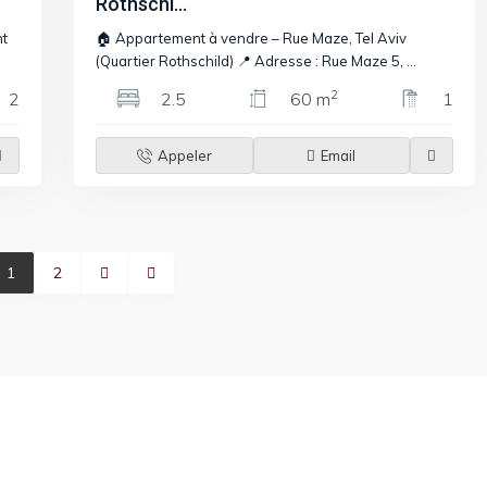
Rothschi...
nt
🏠 Appartement à vendre – Rue Maze, Tel Aviv
(Quartier Rothschild) 📍 Adresse : Rue Maze 5,
...
2
2
2.5
60 m
1
Appeler
Email
1
2