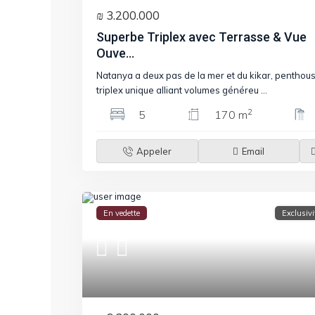
₪ 3.200.000
Superbe Triplex avec Terrasse & Vue
Ouve...
Natanya a deux pas de la mer et du kikar, penthou
triplex unique alliant volumes généreu
...
2
5
170 m
Appeler
Email
En vedette
Exclusivi