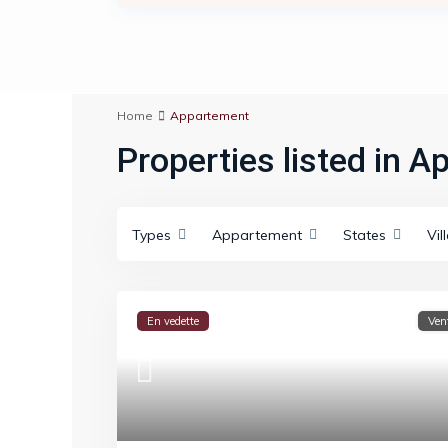
Home
Appartement
Properties listed in 
Types
Appartement
States
Vil
En vedette
Ven