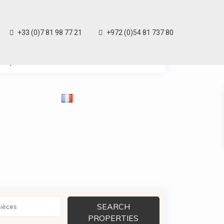
+33 (0)7 81 98 77 21
+972 (0)54 81 737 80
My Location
Plein écran
Prev
Next