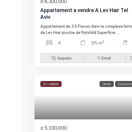
₪ 6.300.000
Appartement a vendre A Lev Hair Tel
Aviv
Appartement de 3.5 Pieces dans le complexe fer
de Lev Hair proche de Rotshild Superficie
...
2
4
95 m
Appeler
Email
En vedette
Vente
Exclusivi
₪ 5.100.000