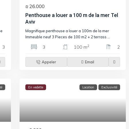
₪ 26.000
Penthouse a louer a 100 m de la mer Tel
Aviv
se
Magnifique penthouse a louer a 100m de la mer
Immeuble neuf 3 Pieces de 100 m2 + 2 terrass
...
2
3
3
100 m
2
Appeler
Email
té
En vedette
Location
Exclusivité