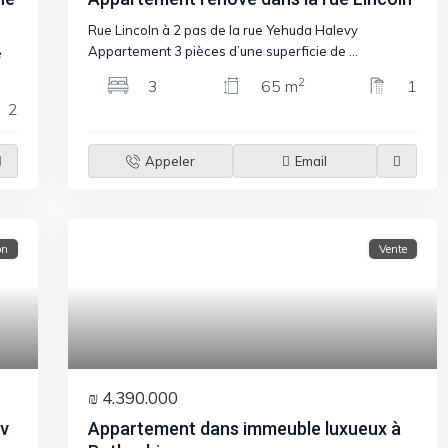
Rue Lincoln à 2 pas de la rue Yehuda Halevy
Appartement 3 pièces d’une superficie de
...
e
2
3
65 m
1
2
Appeler
Email
on
Vente
₪ 4.390.000
iv
Appartement dans immeuble luxueux à