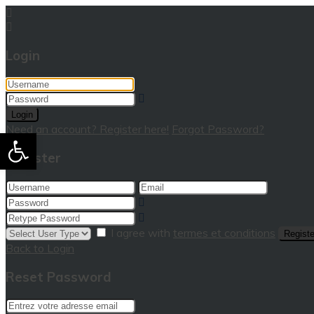
Login
Login
Need an account? Register here!
Forgot Password?
Ouvrir la barre d’outils
Register
I agree with
termes et conditions
Registe
Back to Login
Reset Password