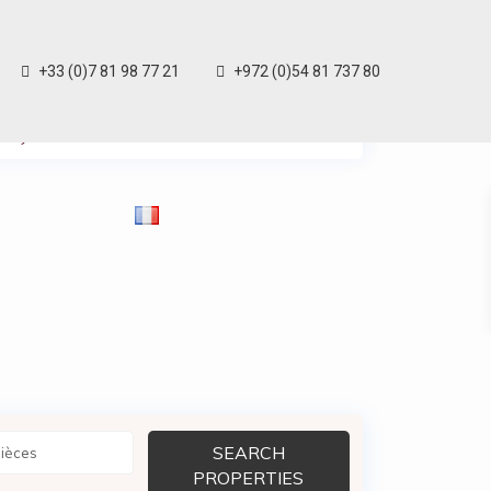
+33 (0)7 81 98 77 21
+972 (0)54 81 737 80
My Location
Plein écran
Prev
Next