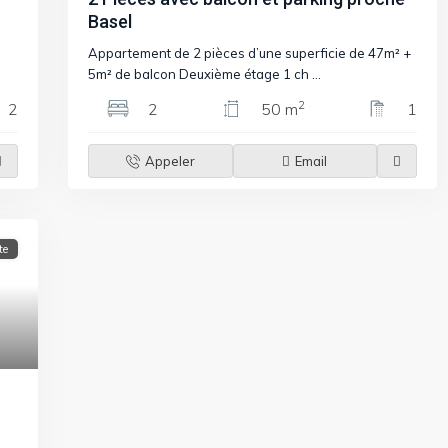
Basel
Appartement de 2 pièces d’une superficie de 47m² +
5m² de balcon Deuxième étage 1 ch
...
2
2
2
50 m
1
Appeler
Email
te