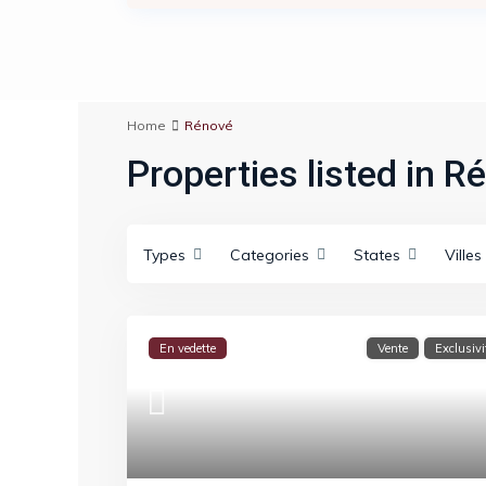
Home
Rénové
Properties listed in R
Types
Categories
States
Villes
En vedette
Vente
Exclusivi