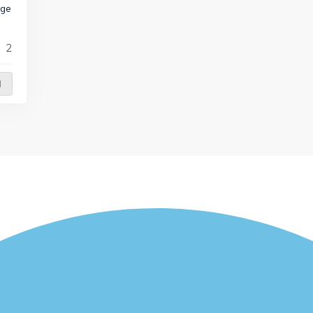
age
2