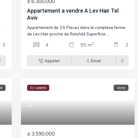
₪ 6.300.000
Appartement a vendre A Lev Hair Tel
Aviv
f
Appartement de 3.5 Pieces dans le complexe ferme
de Lev Hair proche de Rotshild Superficie
...
2
3
4
95 m
2
Appeler
Email
té
En vedette
Vente
₪ 3.590.000