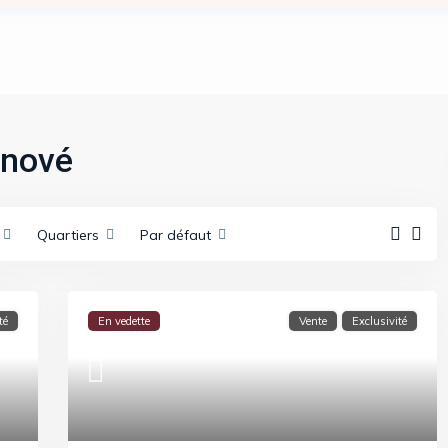
énové
Quartiers
Par défaut
té
En vedette
Vente
Exclusivité