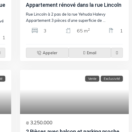
que
Appartement rénové dans la rue Lincoln
Rue Lincoln à 2 pas de la rue Yehuda Halevy
Appartement 3 pièces d’une superficie de
...
vé
2
3
65 m
1
1
Appeler
Email
té
Vente
Exclusivité
₪ 3.250.000
2 Pièces avec balcon et parking proche