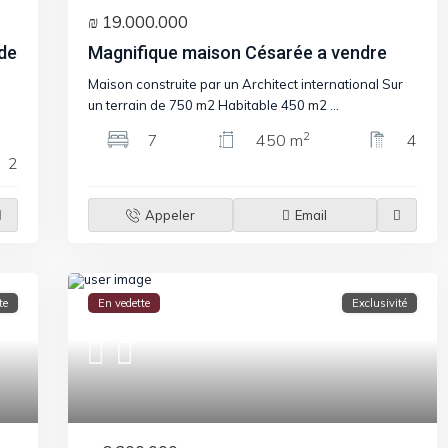
₪ 19.000.000
 de
Magnifique maison Césarée a vendre
Maison construite par un Architect international Sur
un terrain de 750 m2 Habitable 450 m2
...
2
7
450 m
4
2
Appeler
Email
te
En vedette
Exclusivité