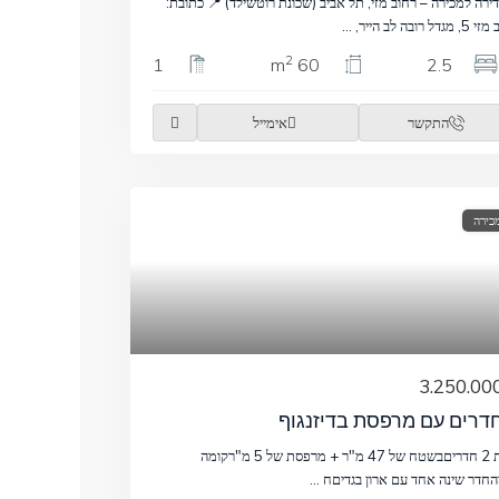
ירה למכירה – רחוב מזי, תל אביב (שכונת רוטשילד) 📍 כתובת:
גדל רובה לב הייר,
...
2
1
60 m
2.5
התקשר
אימייל
כירה
דירת 2 חדריםבשטח של 47 מ"ר + מרפסת של 5 מ"רקומה
החדר שינה אחד עם ארון בגדיםח
...