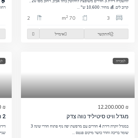
להשכרה דירת 3 חדרים משופצת לחלוטין בתל אביב, רחוב מפו 20 ,
🏠 ד
קרוב לים. 💰 מחיר: 10,600 ש"
...
רחוב מזי 5, מ
2
2
70 m
3
התקשר
אימייל
למכירה
למ
₪ 3.250.000
₪ 12.200.000
מגדל וויט סיטיליד נווה צדק
2 חדרים עם מרפסת בדיזנגוף
במגדל יוקרה דירת 4 חדרים עם מרפשת יפה נוף פתוח חדרי שינה 3
שומר בריכה וחדר כושר מיקום פנטס
...
שניי